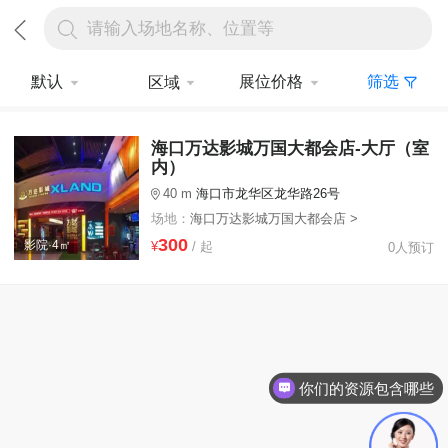
请输入场地名称、位置等
默认
展位价格
筛选
区域
海口万达影城万国大都会店-大厅（室
内）
40 m
海口市龙华区龙华路26号
场地：
海口万达影城万国大都会店 >
300
影院·4㎡
¥
/ 起
0人预订
你们的资源包含哪些