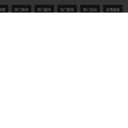
字楼
热门商场
热门超市
热门影院
热门活动
友情链接
贵阳场地
西安场地
沈阳场地
大连场地
南京场地
合肥场地
福州场地
厦门
滁州场地
汕头场地
佛山场地
东莞场地
石家庄场地
唐山场地
秦皇岛场地
长治场地
晋中场地
运城场地
西双版纳傣族自治州场地
吕梁场地
大理白族自治
哈尔滨场地
齐齐哈尔场地
银川场地
乌鲁木齐场地
常州场地
苏州场地
南通
嘉兴场地
湖州场地
绍兴场地
金华场地
衢州场地
舟山场地
台州场地
丽水
南平场地
龙岩场地
宁德场地
南昌场地
景德镇场地
九江场地
赣州场地
吉
临沂场地
德州场地
聊城场地
滨州场地
菏泽场地
开封场地
洛阳场地
平顶
黄石场地
十堰场地
宜昌场地
襄阳场地
荆门场地
荆州场地
黄冈场地
娄底场地
韶关场地
珠海场地
江门场地
湛江场地
茂名场地
肇庆场地
惠州
绵阳场地
南充场地
眉山场地
达州场地
资阳场地
玉溪场地
铜川场地
汉中