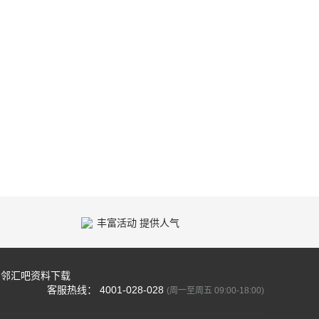
丰富活动 提供人气
邻汇吧资料下载
客服热线： 4001-028-028
(周一至周五 09:00-18:00)