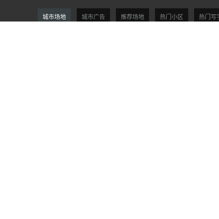
城市场地
城市广告
推荐场地
热门小区
热门写
北京场地
天津场地
上海场地
杭州场地
广州场地
深圳场地
重庆场地
成都场地
包头场地
长春场地
无锡场地
徐州场地
沧州场地
廊坊场地
昆明场地
曲靖场地
太原场地
大同场地
延安场地
榆林场地
兰州场地
盘锦场地
吉林场地
西宁场地
扬州场地
镇江场地
泰州场地
宿迁场地
宁波场地
温州场地
六安场地
宣城场地
莆田场地
三明场地
泉州场地
漳州场地
烟台场地
潍坊场地
济宁场地
泰安场地
威海场地
日照场地
漯河场地
南阳场地
商丘场地
信阳场地
周口场地
驻马店场地
岳阳场地
常德场地
益阳场地
郴州场地
永州场地
怀化场地
柳州场地
桂林场地
海口场地
三亚场地
泸州场地
德阳场地
三门峡场地
贵港场地
自贡场地
遂宁场地
内江场地