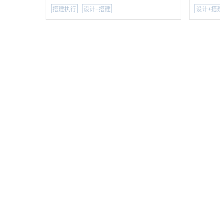
搭建执行
设计+搭建
设计+搭
型材道具