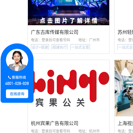
广东古库传媒有限公司
苏州轻
电话：登录后可查看号码
地址：广州市
电话：登
设计+搭建
搭建执行
一站式全案
一站式全
型材道具
媒体服务
视屏制作
人员服务
搭建执行
杭州宾果广告有限公司
上海视
电话：登录后可查看号码
地址：杭州市
电话：登