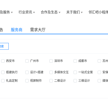
及服务
行业资讯
合作及生态
关于我们
邻汇吧小程
告
服务商
需求大厅
搜索
西安市
广州市
深圳市
成都市
苏
搭建执行
设计+搭建
多媒体交互
一站式全案
安
礼品定制
视屏制作
二维设计
三维设计
媒