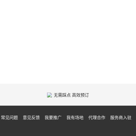
无需踩点 高效预订
常见问题
意见反馈
我要推广
我有场地
代理合作
服务商入驻