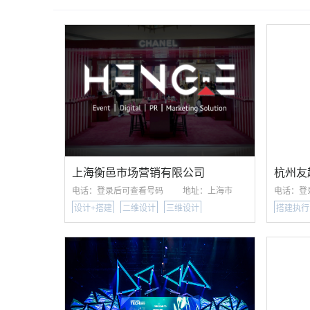
上海衡邑市场营销有限公司
电话：登录后可查看号码
地址：上海市
电话：登
设计+搭建
二维设计
三维设计
搭建执行