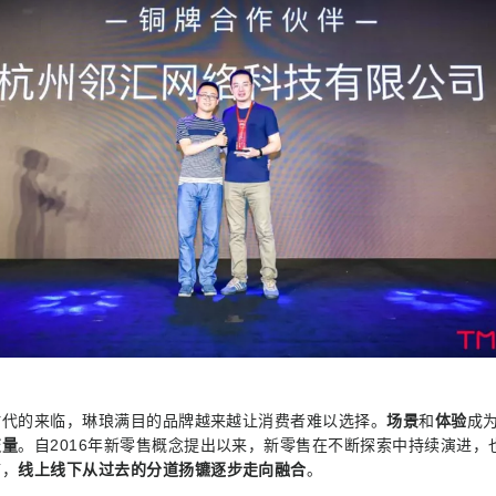
时代的来临，琳琅满目的品牌越来越让消费者难以选择。
场景
和
体验
成
变量
。自2016年新零售概念提出以来，新零售在不断探索中持续演进，
临，
线上线下从过去的分道扬镳逐步走向融合
。