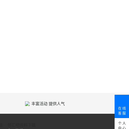
丰富活动 提供人气
在 线
客 服
个 人
驻
邻汇吧资料下载
中 心