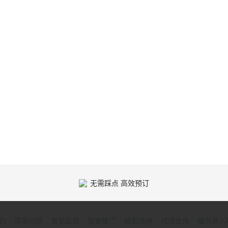
无需踩点 高效预订
们
常见问题
意见反馈
我要推广
我有场地
代理合作
服务商入