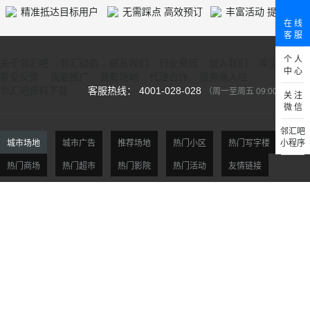
精准抵达目标用户
无需踩点 高效预订
丰富活动 提供人气
在 线
客 服
个 人
关于邻汇吧
邻汇动态
联系我们
行业资讯
加入我们
常见问题
中 心
意见反馈
我要推广
我有场地
代理合作
服务商入驻
邻汇吧资料下载
客服热线： 4001-028-028
（周一至周五 09:00-18:00）
关 注
微 信
邻汇吧
城市场地
城市广告
推荐场地
热门小区
热门写字楼
小程序
热门商场
热门超市
热门影院
热门活动
友情链接
北京场地
天津场地
上海场地
杭州场地
广州场地
深圳场地
贵阳场地
西安场地
沈阳场地
大连场地
南京场地
合肥场地
福州场地
厦门场地
济南场地
青岛场地
郑州场地
武汉场地
长沙场地
重庆场地